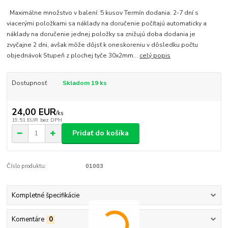
Maximálne množstvo v balení: 5 kusov Termín dodania: 2-7 dní s
viacerými položkami sa náklady na doručenie počítajú automaticky a
náklady na doručenie jednej položky sa znižujú doba dodania je
zvyčajne 2 dni, avšak môže dôjsť k oneskoreniu v dôsledku počtu
objednávok Stupeň z plochej tyče 30x2mm...
celý popis
Dostupnosť
Skladom 19 ks
24,00 EUR
/
ks
19,51 EUR
bez DPH
Pridať do košíka
Číslo produktu:
01003
Kompletné špecifikácie
Komentáre
0