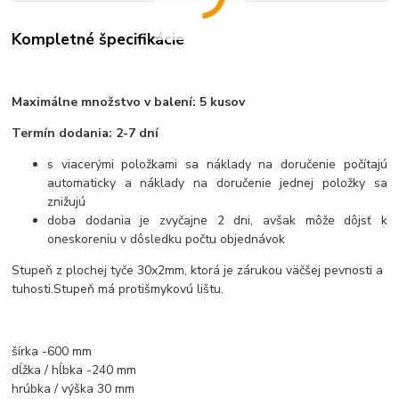
Kompletné špecifikácie
Maximálne množstvo v balení: 5 kusov
Termín dodania: 2-7 dní
s viacerými položkami sa náklady na doručenie počítajú
automaticky a náklady na doručenie jednej položky sa
znižujú
doba dodania je zvyčajne 2 dni, avšak môže dôjsť k
oneskoreniu v dôsledku počtu objednávok
Stupeň z plochej tyče 30x2mm, ktorá je zárukou väčšej pevnosti a
tuhosti.
Stupeň má protišmykovú lištu.
šírka -600 mm
dĺžka / hĺbka -240 mm
hrúbka / výška 30 mm