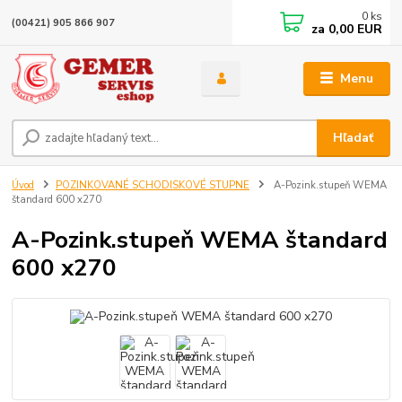
0
ks
(00421) 905 866 907
za
0,00 EUR
Menu
Hľadať
Úvod
POZINKOVANÉ SCHODISKOVÉ STUPNE
A-Pozink.stupeň WEMA
štandard 600 x270
A-Pozink.stupeň WEMA štandard
600 x270