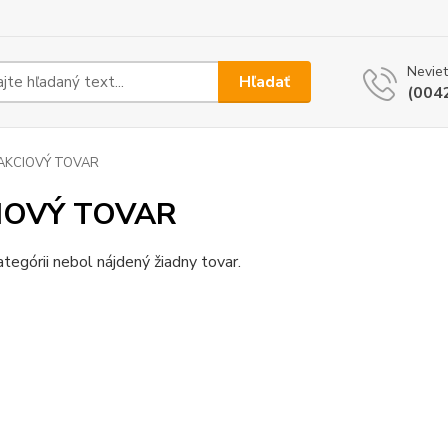
Neviet
Hľadať
(004
AKCIOVÝ TOVAR
IOVÝ TOVAR
ategórii nebol nájdený žiadny tovar.