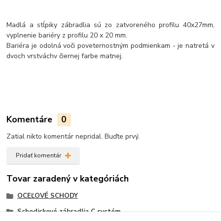
Madlá a stĺpiky zábradlia sú zo zatvoreného profilu 40x27mm
,
vyplnenie bariéry z profilu 20 x 20 mm
.
Bariéra je odolná voči poveternostným podmienkam - je natretá v
dvoch vrstvách
v čiernej farbe matnej.
Komentáre
0
Zatial nikto komentár nepridal. Buďte prvý.
Pridať komentár
Tovar zaradený v kategóriách
OCEĽOVÉ SCHODY
Schodiskové zábradlia C systém