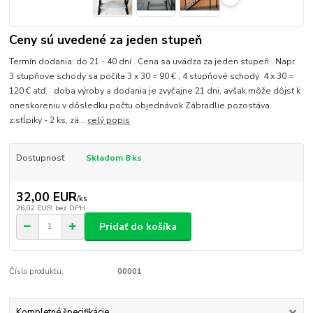
Ceny sú uvedené za jeden stupeň
Termín dodania: do 21 - 40 dní . Cena sa uvádza za jeden stupeň . Napr.
3 stupňove schody sa počíta 3 x 30 = 90 € , 4 stupňové schody 4 x 30 =
120 € atď. doba výroby a dodania je zvyčajne 21 dni, avšak môže dôjsť k
oneskoreniu v dôsledku počtu objednávok Zábradlie pozostáva
z:stĺpiky - 2 ks, zá...
celý popis
Dostupnosť
Skladom 8 ks
32,00 EUR
/
ks
26,02 EUR
bez DPH
Pridať do košíka
Číslo produktu:
00001
Kompletné špecifikácie