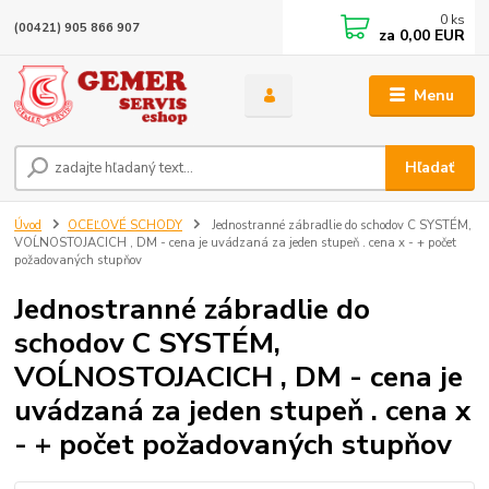
0
ks
(00421) 905 866 907
za
0,00 EUR
Menu
Hľadať
Úvod
OCEĽOVÉ SCHODY
Jednostranné zábradlie do schodov C SYSTÉM,
VOĹNOSTOJACICH , DM - cena je uvádzaná za jeden stupeň . cena x - + počet
požadovaných stupňov
Jednostranné zábradlie do
schodov C SYSTÉM,
VOĹNOSTOJACICH , DM - cena je
uvádzaná za jeden stupeň . cena x
- + počet požadovaných stupňov