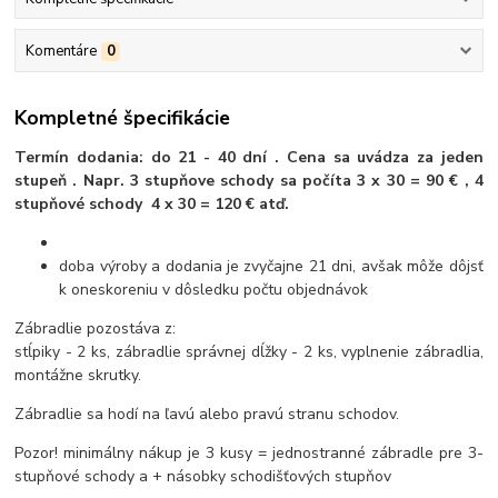
Komentáre
0
Kompletné špecifikácie
Termín dodania: do 21 - 40 dní . Cena sa uvádza za jeden
stupeň . Napr. 3 stupňove schody sa počíta 3 x 30 = 90 € , 4
stupňové schody 4 x 30 = 120 € atď.
doba výroby a dodania je zvyčajne 21 dni, avšak môže dôjsť
k oneskoreniu v dôsledku počtu objednávok
Zábradlie pozostáva z:
stĺpiky - 2 ks, zábradlie správnej dĺžky - 2 ks, vyplnenie zábradlia,
montážne skrutky.
Zábradlie sa hodí na ľavú alebo pravú stranu schodov.
Pozor! minimálny nákup je 3 kusy = jednostranné zábradle pre 3-
stupňové schody a + násobky schodišťových stupňov