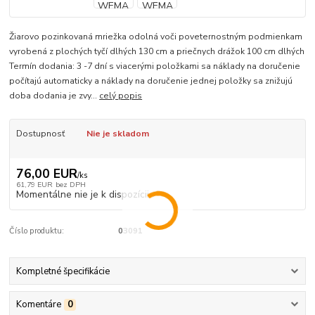
Žiarovo pozinkovaná mriežka odolná voči poveternostným podmienkam
vyrobená z plochých tyčí dlhých 130 cm a priečnych drážok 100 cm dlhých
Termín dodania: 3 -7 dní s viacerými položkami sa náklady na doručenie
počítajú automaticky a náklady na doručenie jednej položky sa znižujú
doba dodania je zvy...
celý popis
Dostupnosť
Nie je skladom
76,00 EUR
/
ks
61,79 EUR
bez DPH
Momentálne nie je k dispozícii
Číslo produktu:
03091
Kompletné špecifikácie
Komentáre
0