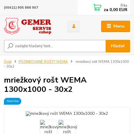
0
ks
(00421) 905 866 907
za
0,00 EUR
Menu
Hľadať
Úvod
POZINKOVANÉ ROŠTY WEMA
mriežkový rošt WEMA 1300x1000
- 30x2
mriežkový rošt WEMA
1300x1000 - 30x2
Novinka