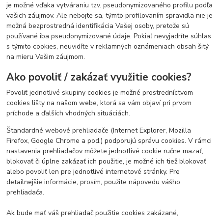
je možné vďaka vytváraniu tzv. pseudonymizovaného profilu podľa
vašich záujmov. Ale nebojte sa, týmto profilovaním spravidla nie je
možná bezprostredná identifikácia Vašej osoby, pretože sú
používané iba pseudonymizované údaje. Pokiaľ nevyjadríte súhlas
s týmito cookies, neuvidíte v reklamných oznámeniach obsah šitý
na mieru Vašim záujmom.
Ako povoliť / zakázať využitie cookies?
Povoliť jednotlivé skupiny cookies je možné prostredníctvom
cookies lišty na našom webe, ktorá sa vám objaví pri prvom
príchode a ďalších vhodných situáciách.
Štandardné webové prehliadače (Internet Explorer, Mozilla
Firefox, Google Chrome a pod.) podporujú správu cookies. V rámci
nastavenia prehliadačov môžete jednotlivé cookie ručne mazať,
blokovať či úplne zakázať ich použitie, je možné ich tiež blokovať
alebo povoliť len pre jednotlivé internetové stránky. Pre
detailnejšie informácie, prosím, použite nápovedu vášho
prehliadača.
Ak bude mať váš prehliadač použitie cookies zakázané,