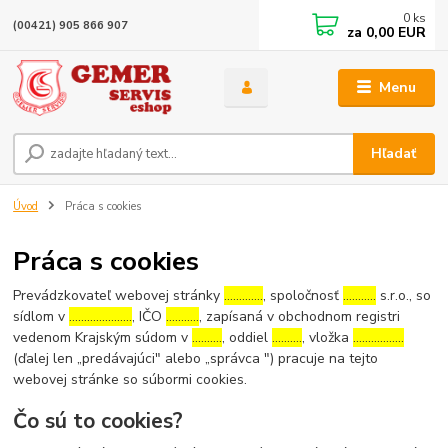
0
ks
(00421) 905 866 907
za
0,00 EUR
Menu
Hľadať
Úvod
Práca s cookies
Práca s cookies
Prevádzkovateľ webovej stránky
………….
, spoločnosť
………..
s.r.o., so
sídlom v
…………………
, IČO
………..
, zapísaná v obchodnom registri
vedenom Krajským súdom v
……….
, oddiel
……….
, vložka
……………..
(ďalej len „predávajúci" alebo „správca ") pracuje na tejto
webovej stránke so súbormi cookies.
Čo sú to cookies?