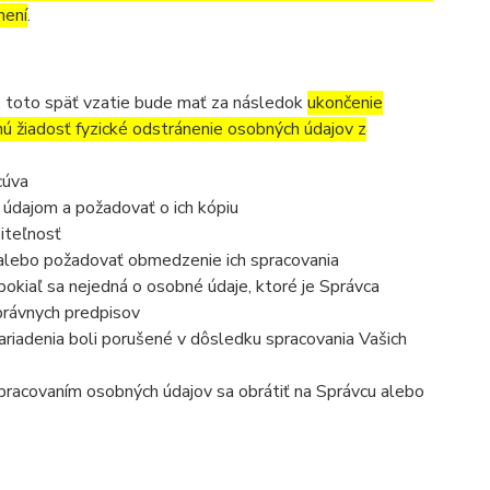
mení
.
, toto späť vzatie bude mať za následok
ukončenie
nú žiadosť fyzické odstránenie osobných údajov z
cúva
 údajom a požadovať o ich kópiu
iteľnosť
 alebo požadovať obmedzenie ich spracovania
okiaľ sa nejedná o osobné údaje, ktoré je Správca
právnych predpisov
ariadenia boli porušené v dôsledku spracovania Vašich
 spracovaním osobných údajov sa obrátiť na Správcu alebo