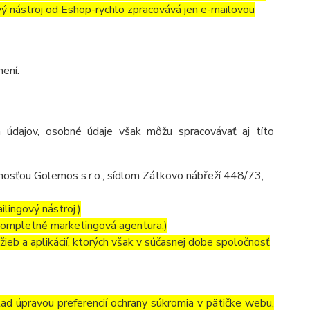
ový nástroj od Eshop-rychlo zpracovává jen e-mailovou
ení.
 údajov, osobné údaje však môžu spracovávať aj títo
osťou Golemos s.r.o., sídlom Zátkovo nábřeží 448/73,
lingový nástroj.)
kompletně marketingová agentura.)
ieb a aplikácií, ktorých však v súčasnej dobe spoločnosť
lad úpravou preferencií ochrany súkromia v pätičke webu,