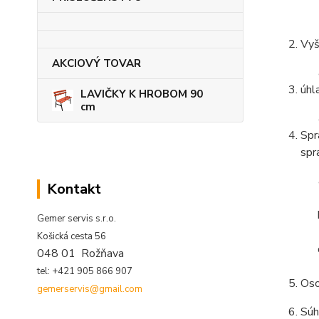
Vyš
AKCIOVÝ TOVAR
úhl
LAVIČKY K HROBOM 90
cm
Spr
spr
Kontakt
Gemer servis s.r.o.
Košická cesta 56
048 01 Rožňava
tel: +421 905 866 907
Oso
gemerservis@gmail.com
Súh