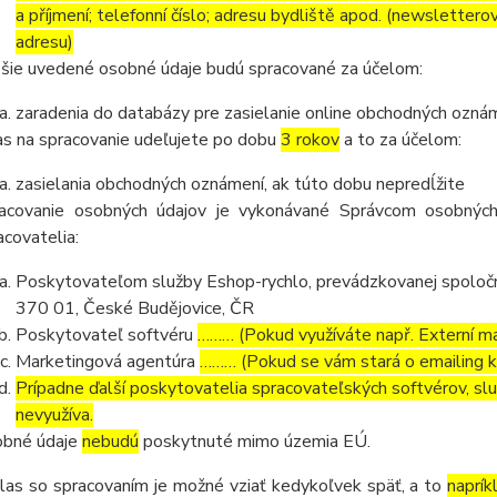
a příjmení; telefonní číslo; adresu bydliště apod. (newsletter
adresu)
šie uvedené osobné údaje budú spracované za účelom:
zaradenia do databázy pre zasielanie online obchodných oznám
as na spracovanie udeľujete po dobu
3 rokov
a to za účelom:
zasielania obchodných oznámení, ak túto dobu nepredĺžite
acovanie osobných údajov je vykonávané Správcom osobných
acovatelia:
Poskytovateľom služby Eshop-rychlo, prevádzkovanej spoločn
370 01, České Budějovice, ČR
Poskytovateľ softvéru
……… (Pokud využíváte např. Externí mai
Marketingová agentúra
……… (Pokud se vám stará o emailing 
Prípadne ďalší poskytovatelia spracovateľských softvérov, služ
nevyužíva.
bné údaje
nebudú
poskytnuté mimo územia EÚ.
las so spracovaním je možné vziať kedykoľvek späť, a to
naprík