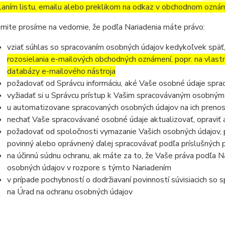
laním listu, emailu alebo preklikom na odkaz v obchodnom ozná
mite prosíme na vedomie, že podľa Nariadenia máte právo:
vziať súhlas so spracovaním osobných údajov kedykoľvek späť
rozosielania e-mailových obchodných oznámení, popr. na vlast
databázy e-mailového nástroja
požadovať od Správcu informáciu, aké Vaše osobné údaje spra
vyžiadať si u Správcu prístup k Vašim spracovávaným osobným
u automatizovane spracovaných osobných údajov na ich prenos
nechať Vaše spracovávané osobné údaje aktualizovať, opraviť
požadovať od spoločnosti vymazanie Vašich osobných údajov, p
povinný alebo oprávnený ďalej spracovávať podľa príslušných 
na účinnú súdnu ochranu, ak máte za to, že Vaše práva podľa N
osobných údajov v rozpore s týmto Nariadením
v prípade pochybností o dodržiavaní povinností súvisiacich so
na Úrad na ochranu osobných údajov