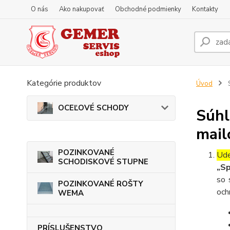
O nás
Ako nakupovať
Obchodné podmienky
Kontakty
Kategórie produktov
Úvod
S
OCEĽOVÉ SCHODY
Súhl
mail
POZINKOVANÉ
Ude
SCHODISKOVÉ STUPNE
„Sp
so 
POZINKOVANÉ ROŠTY
och
WEMA
PRÍSLUŠENSTVO