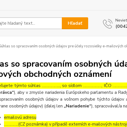
Neviet
Hľadať
(004
úhlas so spracovaním osobných údajov pre účely rozosielky e-mailových
as so spracovaním osobných údaj
ových obchodných oznámení
ľujete týmto súhlas ……………..., so sídlom ………………, IČO ……………….
rávca“
), aby v zmysle nariadenia Európskeho parlamentu a Rady
spracovaním osobných údajov a voľnom pohybe týchto údajov a
rane osobných údajov) (ďalej len
„Nariadenie“
), spracovával/a n
emailovú adresu
…………..(CZ poznámka) v případě externích e-mailových nástroj