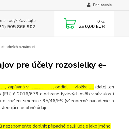
Prihlásenie
e si rady? Zavolajte.
0
ks
za
0,00 EUR
21) 905 866 907
 obchodných oznámení
ov pre účely rozosielky e-
, zapísaná v ………………… , oddiel …, vložka …..
(ďalej len
 (EÚ) č. 2016/679 o ochrane fyzických osôb v súvislosti
 o zrušení smernice 95/46/ES (všeobecné nariadenie o
asledujúce osobné údaje:
ů nezapomeňte doplnit případné další údaje jako jméno