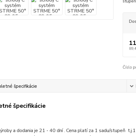
stupeň
Dos
11
89,
Číslo p
etné špecifikácie
tné špecifikácie
roby a dodania je 21 - 40 dní . C
ena platí za 1 sadu/stupeň t.j.
1