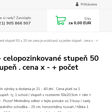
Prihlásenie
e si rady? Zavolajte.
0
ks
za
0,00 EUR
21) 905 866 907
stupeň 50 x 20 cm.cena je uvádzaná za jeden stupeň . cena x - +
 celopozinkované stupeň 50
upeň . cena x - + počet
 výroby a dodania je 21 - 40 dní . Cena platí za 1
tupeň t.j. 1 schod / stupeň s rozmermi 50x20,5cm + rám +
 . Pozor! Minimálny odber v tejto ponuke sú 3 kusy / sady.
jedného schodíka - 25 cm, horizontálny rozsah / hĺbka 1