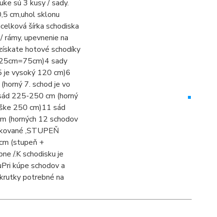
uke sú 3 kusy / sady.
0,5 cm,
uhol sklonu
m
celková šírka schodiska
 / rámy, upevnenie na
získate hotové schodíky
 3x25cm=75cm)
4 sady
5 je vysoký 120 cm)
6
(horný 7. schod je vo
sád 225-250 cm (horný
ýške 250 cm)
11 sád
m (horných 12 schodov
nkované
,
STUPEŇ
8cm (stupeň +
ne /.
K schodisku je
u
Pri kúpe schodov a
skrutky potrebné na