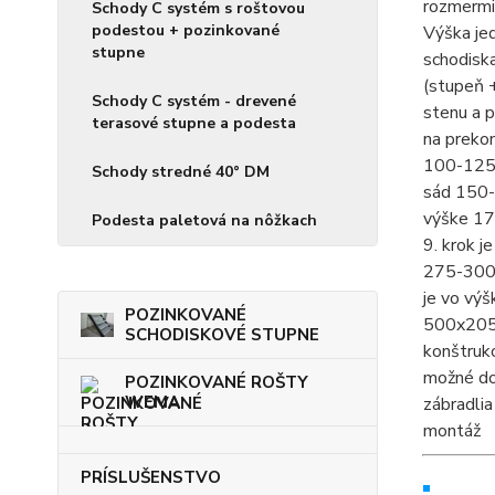
rozmermi
Schody C systém s roštovou
podestou + pozinkované
V
ýška je
stupne
schodiska
(stupeň 
Schody C systém - drevené
stenu a p
terasové stupne a podesta
na prekon
100-125 
Schody stredné 40° DM
sád 150-
výške 17
Podesta paletová na nôžkach
9. krok j
275-300 
je vo vý
POZINKOVANÉ
500x20
SCHODISKOVÉ STUPNE
konštrukc
možné dok
POZINKOVANÉ ROŠTY
WEMA
zábradli
montáž
PRÍSLUŠENSTVO