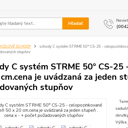
Neviet
Hľadať
(004
OCEĽOVÉ SCHODY
schody C systém STRME 50° CS-25 - celopozinkované 
adovaných stupňov
dy C systém STRME 50° CS-25 -
 cm.cena je uvádzaná za jeden st
dovaných stupňov
Termín
sadu/s
skrutky
Výška 