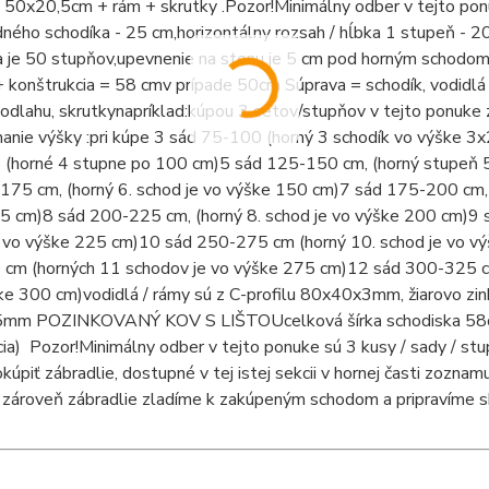
 50x20,5cm + rám + skrutky .
Pozor!
Minimálny odber v tejto pon
dného schodíka - 25 cm,
horizontálny rozsah / hĺbka 1 stupeň - 2
 je 50 stupňov,
upevnenie na stenu je 5 cm pod horným schodo
+ konštrukcia = 58 cm
v prípade 50cm
Súprava = schodík, vodidlá
odlahu, skrutky
napríklad:
kúpou 3 setov/stupňov v tejto ponuke 
anie výšky :
pri kúpe 3 sád 75-100 (horný 3 schodík vo výške
(horné 4 stupne po 100 cm)
5 sád 125-150 cm, (horný stupeň 
175 cm, (horný 6. schod je vo výške 150 cm)
7 sád 175-200 cm, 
5 cm)
8 sád 200-225 cm, (horný 8. schod je vo výške 200 cm)
9 
e vo výške 225 cm)
10 sád 250-275 cm (horný 10. schod je vo v
cm (horných 11 schodov je vo výške 275 cm)
12 sád 300-325 c
ške 300 cm)
vodidlá / rámy sú z C-profilu 80x40x3mm, žiarovo zi
5mm POZINKOVANÝ KOV S LIŠTOU
celková šírka schodiska 5
ia)
Pozor!
Minimálny odber v tejto ponuke sú 3 kusy / sady / stup
úpiť zábradlie, dostupné v tej istej sekcii v hornej časti zoznam
a zároveň zábradlie zladíme k zakúpeným schodom a pripravíme 