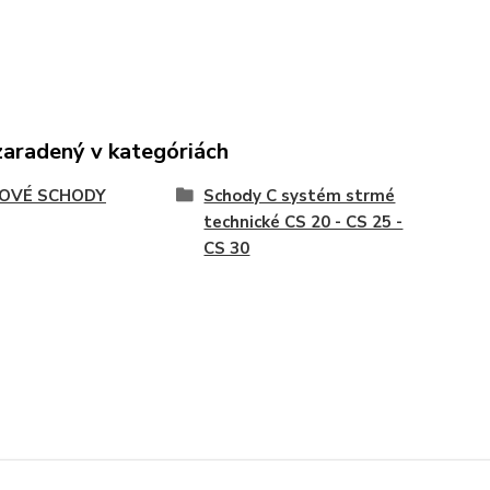
zaradený v kategóriách
OVÉ SCHODY
Schody C systém strmé
technické CS 20 - CS 25 -
CS 30