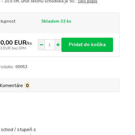
 - 20,5 cm, uhol sklonu schodiska je 50...
celý popis
tupnosť
Skladom 32 ks
0,00 EUR
/
ks
Pridať do košíka
43 EUR
bez DPH
roduktu:
00053
Komentáre
0
 schod / stupeň s