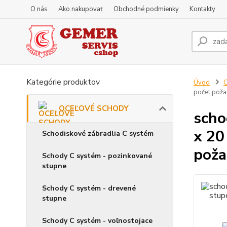
O nás
Ako nakupovať
Obchodné podmienky
Kontakty
Kategórie produktov
Úvod
počet pož
OCEĽOVÉ SCHODY
scho
x 20
Schodiskové zábradlia C systém
poža
Schody C systém - pozinkované
stupne
Schody C systém - drevené
stupne
Schody C systém - voľnostojace