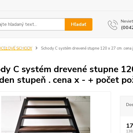
Neviet
Hľadať
(004
OCEĽOVÉ SCHODY
Schody C systém drevené stupne 120 x 27 cm .cena j
dy C systém drevené stupne 120
eden stupeň . cena x - + počet 
Dos
17
138