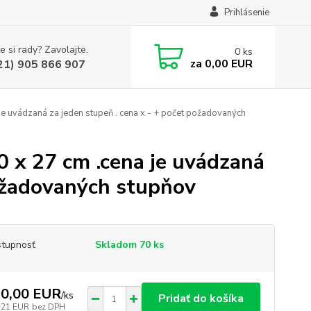
Prihlásenie
e si rady? Zavolajte.
0
ks
za
0,00 EUR
21) 905 866 907
e uvádzaná za jeden stupeň . cena x - + počet požadovaných
 x 27 cm .cena je uvádzaná
požadovaných stupňov
tupnosť
Skladom 70 ks
0,00 EUR
/
ks
Pridať do košíka
,21 EUR
bez DPH