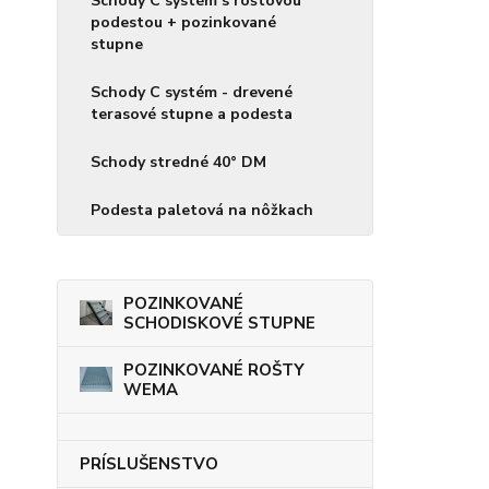
Schody C systém s roštovou
podestou + pozinkované
stupne
Schody C systém - drevené
terasové stupne a podesta
Schody stredné 40° DM
Podesta paletová na nôžkach
POZINKOVANÉ
SCHODISKOVÉ STUPNE
POZINKOVANÉ ROŠTY
WEMA
PRÍSLUŠENSTVO