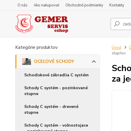
O nás
Ako nakupovať
Obchodné podmienky
Kontakty
Kategórie produktov
Úvod
stupňov
OCEĽOVÉ SCHODY
Scho
Schodiskové zábradlia C systém
za j
Schody C systém - pozinkované
stupne
Schody C systém - drevené
stupne
Schody C systém - voľnostojace