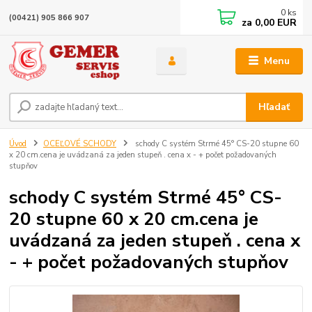
0
ks
(00421) 905 866 907
za
0,00 EUR
Menu
Hľadať
Úvod
OCEĽOVÉ SCHODY
schody C systém Strmé 45° CS-20 stupne 60
x 20 cm.cena je uvádzaná za jeden stupeň . cena x - + počet požadovaných
stupňov
schody C systém Strmé 45° CS-
20 stupne 60 x 20 cm.cena je
uvádzaná za jeden stupeň . cena x
- + počet požadovaných stupňov