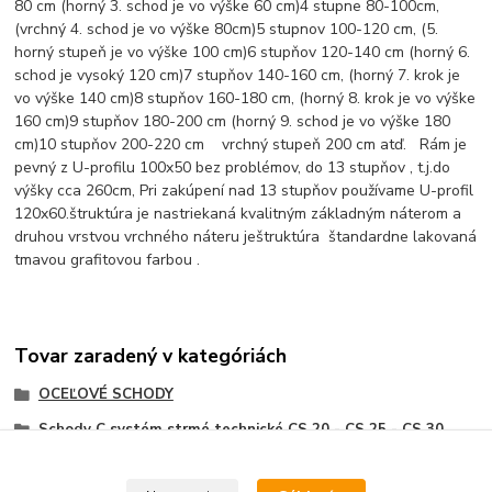
80 cm (horný 3. schod je vo výške 60 cm)
4 stupne 80-100cm,
(vrchný 4. schod je vo výške 80cm)
5 stupnov 100-120 cm, (5.
horný stupeň je vo výške 100 cm)
6 stupňov 120-140 cm (horný 6.
schod je vysoký 120 cm)
7 stupňov 140-160 cm, (horný 7. krok je
vo výške 140 cm)
8 stupňov 160-180 cm, (horný 8. krok je vo výške
160 cm)
9 stupňov 180-200 cm (horný 9. schod je vo výške 180
cm)
10 stupňov 200-220 cm
vrchný stupeň 200 cm atď.
Rám je
pevný
z U-profilu 100x50 bez problémov, do 13 stupňov , t.j.
do
výšky cca 260cm, Pri zakúpení nad 13 stupňov používame U-profil
120x60.
štruktúra je nastriekaná kvalitným základným náterom a
druhou vrstvou vrchného náteru je
štruktúra štandardne lakovaná
tmavou grafitovou farbou .
Tovar zaradený v kategóriách
OCEĽOVÉ SCHODY
Schody C systém strmé technické CS 20 - CS 25 - CS 30