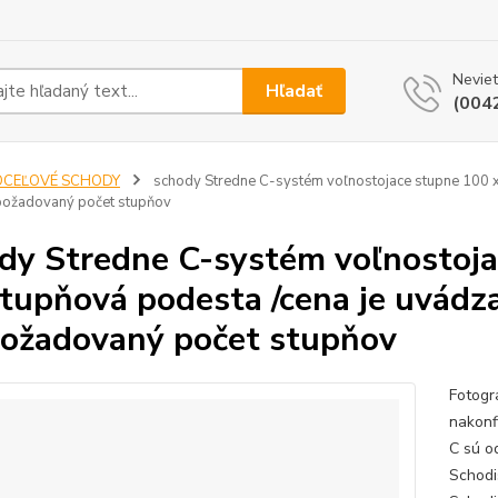
Neviet
Hľadať
(004
OCEĽOVÉ SCHODY
schody Stredne C-systém voľnostojace stupne 100 x 2
 požadovaný počet stupňov
dy Stredne C-systém voľnostoja
stupňová podesta /cena je uvádza
požadovaný počet stupňov
Fotogr
nakonf
C sú o
Schodi