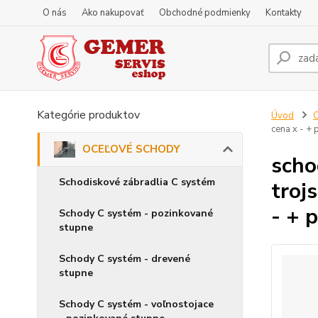
O nás
Ako nakupovať
Obchodné podmienky
Kontakty
Kategórie produktov
Úvod
cena x - +
OCEĽOVÉ SCHODY
scho
Schodiskové zábradlia C systém
troj
- + 
Schody C systém - pozinkované
stupne
Schody C systém - drevené
stupne
Schody C systém - voľnostojace