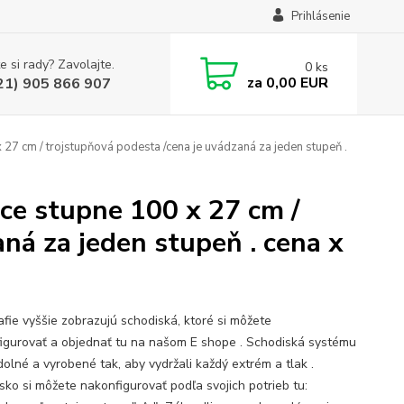
Prihlásenie
e si rady? Zavolajte.
0
ks
za
0,00 EUR
21) 905 866 907
7 cm / trojstupňová podesta /cena je uvádzaná za jeden stupeň .
ce stupne 100 x 27 cm /
ná za jeden stupeň . cena x
afie vyššie zobrazujú schodiská, ktoré si môžete
igurovať a objednať tu na našom E shope . Schodiská systému
dolné a vyrobené tak, aby vydržali každý extrém a tlak .
sko si môžete nakonfigurovať podľa svojich potrieb tu: