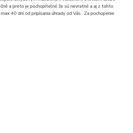
čné a preto je pochopitelné že sú nevratné a aj z tohto
max 40 dní od pripísania úhrady od Vás . Za pochopenie