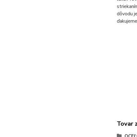
striekaní
dôvodu je
ďakujem
Tovar 
OCEĽ