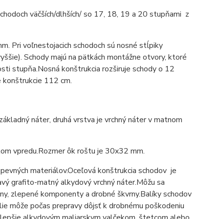
chodoch väčších/dlhších/ so 17, 18, 19 a 20 stupňami z
. Pri voľnestojacich schodoch sú nosné stĺpiky
ššie). Schody majú na pätkách montážne otvory, ktoré
osti stupňa.
Nosná konštrukcia rozširuje schody o 12
e konštrukcie 112 cm.
 základný náter, druhá vrstva je vrchný náter v matnom
kom vpredu.
Rozmer ôk roštu je 30x32 mm.
 pevných materiálov.
Oceľová konštrukcia schodov je
avý grafito-matný alkydový vrchný náter.
Môžu sa
iny, zlepené komponenty a drobné škvrny.
Balíky schodov
fólie môže počas prepravy dôjsť k drobnému poškodeniu
ajlepšie alkydovým maliarskym valčekom, štetcom alebo