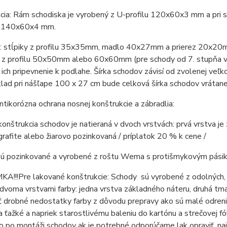
ia: Rám schodiska je vyrobený z U-profilu 120x60x3 mm a pri s
u 140x60x4 mm.
e: stĺpiky z profilu 35x35mm, madlo 40x27mm a prierez 20x20mm
 z profilu 50x50mm alebo 60x60mm (pre schody od 7. stupňa vy
ich pripevnenie k podlahe. Šírka schodov závisí od zvolenej veľk
klad pri nášľape 100 x 27 cm bude celková šírka schodov vrátan
ntikorózna ochrana nosnej konštrukcie a zábradlia:
onštrukcia schodov je natieraná v dvoch vrstvách: prvá vrstva je
afite alebo žiarovo pozinkovaná / príplatok 20 % k cene /
ú pozinkované a vyrobené z roštu Wema s protišmykovým pási
A!!!
Pre lakované konštrukcie: Schody sú vyrobené z odolných,
dvoma vrstvami farby: jedna vrstva základného náteru, druhá tm
ť drobné nedostatky farby z dôvodu prepravy ako sú malé odren
a ťažké a napriek starostlivému baleniu do kartónu a strečovej 
o po montáži schodov ak je potrebné odporúčame lak opraviť, n