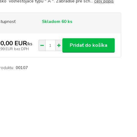
sko voľnestojace typu " A ". Zábradlie pre sch...
celý popis
tupnosť
Skladom 60 ks
0,00 EUR
/
ks
Pridať do košíka
,99 EUR
bez DPH
roduktu:
00107