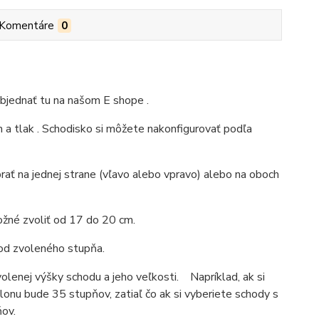
Komentáre
0
objednať tu na našom E shope .
a tlak .
Schodisko si môžete nakonfigurovať podľa
rať na jednej strane (vľavo alebo vpravo) alebo na oboch
ožné zvoliť od 17 do 20 cm.
 od zvoleného stupňa.
olenej výšky schodu a jeho veľkosti.
Napríklad, ak si
onu bude 35 stupňov, zatiaľ čo ak si vyberiete schody s
ov.