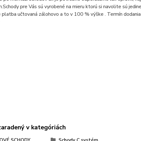
m.
Schody pre Vás sú vyrobené na mieru ktorú si navolite sú jedine
 platba učtovaná zálohovo a to v 100 % výške . Termín dodania 
e
zaradený v kategóriách
OVÉ SCHODY
Schody C systém