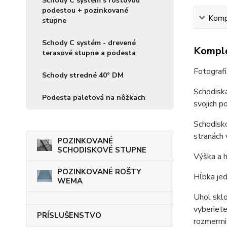
Schody C systém s roštovou
podestou + pozinkované
Kompl
stupne
Schody C systém - drevené
Komple
terasové stupne a podesta
Fotografi
Schody stredné 40° DM
Schodiská
Podesta paletová na nôžkach
svojich po
Schodisko
stranách v
POZINKOVANÉ
SCHODISKOVÉ STUPNE
Výška a h
POZINKOVANÉ ROŠTY
Hĺbka jed
WEMA
Uhol sklo
vyberiete
PRÍSLUŠENSTVO
rozmermi