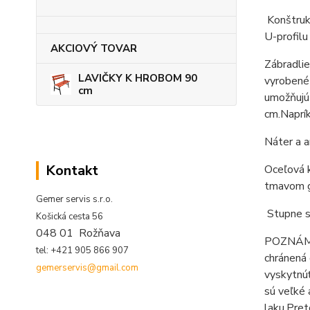
Konštrukc
U-profil
AKCIOVÝ TOVAR
Zábradli
LAVIČKY K HROBOM 90
vyrobené
cm
umožňujú 
cm.
Naprí
Náter a a
Kontakt
Oceľová k
tmavom gr
Gemer servis s.r.o.
Stupne s
Košická cesta 56
048 01 Rožňava
POZNÁMK
tel: +421 905 866 907
chránená 
gemerservis@gmail.com
vyskytnú
sú veľké 
laku.
Pret