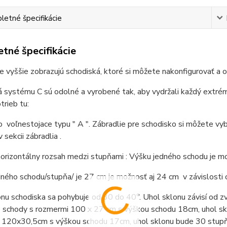
etné špecifikácie
tné špecifikácie
e vyššie zobrazujú schodiská, ktoré si môžete nakonfigurovať a 
 systému C sú odolné a vyrobené tak, aby vydržali každý extrém 
trieb tu:
 voľnestojace typu " A ". Zábradlie pre schodisko si môžete vyb
 sekcii zábradlia .
orizontálny rozsah medzi stupňami : Výšku jedného schodu je m
ného schodu/stupňa/ je 27 cm je možnosť aj 24 cm v závislosti
nu schodiska sa pohybuje od 30 do 40°. Uhol sklonu závisí od zv
 schody s rozmermi 100 x 27 cm s výškou schodu 18cm, uhol skl
 120x30,5cm s výškou schodu 17cm, uhol sklonu bude 30 stupň