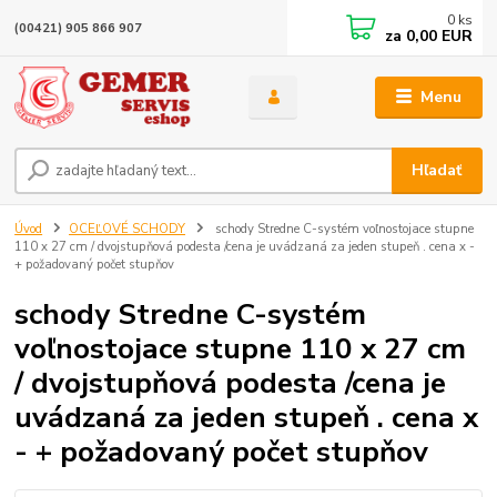
0
ks
(00421) 905 866 907
za
0,00 EUR
Menu
Hľadať
Úvod
OCEĽOVÉ SCHODY
schody Stredne C-systém voľnostojace stupne
110 x 27 cm / dvojstupňová podesta /cena je uvádzaná za jeden stupeň . cena x -
+ požadovaný počet stupňov
schody Stredne C-systém
voľnostojace stupne 110 x 27 cm
/ dvojstupňová podesta /cena je
uvádzaná za jeden stupeň . cena x
- + požadovaný počet stupňov