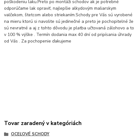
poškodeniu laku.
Preto po montáži schodov ak je potrebné
odporúčame lak opraviť, najlepšie alkydovým maliarskym
valčekom, štetcom alebo striekaním.
Schody pre Vás sú vyrobené
na mieru ktorú si navolite sú jedinečné a preto je pochopitelné že
sú nevratné a aj z tohto dôvodu je platba učtovaná zálohovo a to
v 100 % výške . Termín dodania max 40 dní od pripísania úhrady
od Vás . Za pochopenie ďakujeme
Tovar zaradený v kategóriách
OCEĽOVÉ SCHODY