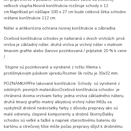
veľkosti stupňa.
Nosná konštrukcia rozširuje schody o 12
cm.
Napríklad pri nášľape 100 x 27 cm bude celková šírka schodov
vrátane konštrukcie 112 cm.
Náter a antikorózna ochrana nosnej konštrukcie a zábradlia:
Oceľová konštrukcia schodov je natieraná v dvoch vrstvách: prvá
vrstva je základný náter, druhá vrstva je vrchný náter v matnom
tmavom grafite alebo žiarovo pozinkovaná / príplatok 20 % k cene
/
Stupne sú pozinkované a vyrobené z roštu Wema s
protišmykovým pásikom vpredu.
Rozmer ôk roštu je 30x32 mm.
POZNÁMKA!!!
Pre lakované konštrukcie: Schody sú vyrobené z
odolných, pevných materiálov.
Oceľová konštrukcia schodov je
chránená dvoma vrstvami farby: jedna vrstva základného náteru,
druhá tmavý grafito-matný alkydový vrchný náter.
Môžu sa
vyskytnúť drobné nedostatky farby z dôvodu prepravy ako sú
malé odreniny, zlepené komponenty a drobné škvrny.
Balíky
schodov sú veľké a ťažké a napriek starostlivému baleniu do
kartónu a strečovej fólie môže počas prepravy dôjsť k drobnému