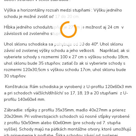
Výška a horizontálny rozsah medzi stupňami : Výšku jedného
schodu je možné zvoliť od 17 do 20 cm.
Hĺbka jedného schodu/stupňa/ je 27 cm je možnosť aj 24 cm v
závislosti od zvoleného stupňa.
Uhol sklonu schodiska sa pohybuje od 30 do 40°. Uhol sklonu
závisí od zvolenej výšky schodu a jeho veľkosti.
Napríklad, ak si
vyberiete schody s rozmermi 100 x 27 cm s výškou schodu 18cm,
uhol sklonu bude 35 stupňov, zatiaľ čo ak si vyberiete schody s
rozmermi 120x30,5cm s výškou schodu 17cm, uhol sklonu bude
30 stupňov.
Konštrukcia: Rám schodiska je vyrobený z U-profilu 120x60x3 mm
a pri schodoch väčších/dlhších/ so 17, 18, 19 a 20 stupňami z U-
profilu 140x60x4 mm.
Zábradlie: stĺpiky z profilu 35x35mm, madlo 40x27mm a prierez
20x20mm. Pri voľnestojacich schodoch sú nosné stĺpiky vyrobené
z profilu 50x50mm alebo 60x60mm (pre schody od 7. stupňa
vyššie). Schody majú na pätkách montážne otvory, ktoré umožňujú
ich pripevnenie k podlahe. Šírka schodov závisí od zvolenej