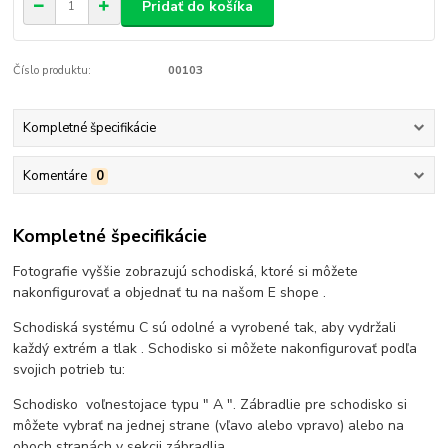
Pridať do košíka
Číslo produktu:
00103
Kompletné špecifikácie
Komentáre
0
Kompletné špecifikácie
Fotografie vyššie zobrazujú schodiská, ktoré si môžete
nakonfigurovať a objednať tu na našom E shope .
Schodiská systému C sú odolné a vyrobené tak, aby vydržali
každý extrém a tlak .
Schodisko si môžete nakonfigurovať podľa
svojich potrieb tu:
Schodisko voľnestojace typu " A ". Zábradlie pre schodisko si
môžete vybrať na jednej strane (vľavo alebo vpravo) alebo na
oboch stranách v sekcii zábradlia .