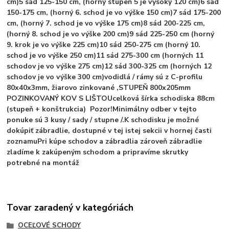
cm)
5 sád 125-150 cm, (horný stupeň 5 je vysoký 120 cm)
6 sád
150-175 cm, (horný 6. schod je vo výške 150 cm)
7 sád 175-200
cm, (horný 7. schod je vo výške 175 cm)
8 sád 200-225 cm,
(horný 8. schod je vo výške 200 cm)
9 sád 225-250 cm (horný
9. krok je vo výške 225 cm)
10 sád 250-275 cm (horný 10.
schod je vo výške 250 cm)
11 sád 275-300 cm (horných 11
schodov je vo výške 275 cm)
12 sád 300-325 cm (horných 12
schodov je vo výške 300 cm)
vodidlá / rámy sú z C-profilu
80x40x3mm, žiarovo zinkované
,
STUPEŇ 800x205mm
POZINKOVANÝ KOV S LIŠTOU
celková šírka schodiska 88cm
(stupeň + konštrukcia)
Pozor!
Minimálny odber v tejto
ponuke sú 3 kusy / sady / stupne /.
K schodisku je možné
dokúpiť zábradlie, dostupné v tej istej sekcii v hornej časti
zoznamu
Pri kúpe schodov a zábradlia zároveň zábradlie
zladíme k zakúpeným schodom a pripravíme skrutky
potrebné na montáž
Tovar zaradený v kategóriách
OCEĽOVÉ SCHODY