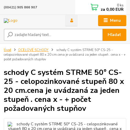
0
ks
(00421) 905 866 907
za
0,00 EUR
Menu
Hľadať
Úvod
OCEĽOVÉ SCHODY
schody C systém STRME 50° CS-25 -
celopozinkované stupeň 80 x 20 cm.cena je uvádzaná za jeden stupeň . cena x - +
počet požadovaných stupňov
schody C systém STRME 50° CS-
25 - celopozinkované stupeň 80 x
20 cm.cena je uvádzaná za jeden
stupeň . cena x - + počet
požadovaných stupňov