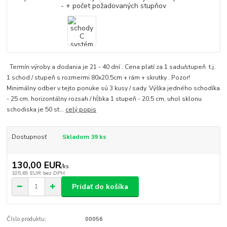
Termín výroby a dodania je 21 - 40 dní . Cena platí za 1 sadu/stupeň t.j.
1 schod / stupeň s rozmermi 80x20,5cm + rám + skrutky . Pozor!
Minimálny odber v tejto ponuke sú 3 kusy / sady. Výška jedného schodíka
- 25 cm, horizontálny rozsah / hĺbka 1 stupeň - 20,5 cm, uhol sklonu
schodiska je 50 st...
celý popis
Dostupnosť
Skladom 39 ks
130,00 EUR
/
ks
105,69 EUR
bez DPH
Pridať do košíka
Číslo produktu:
00056