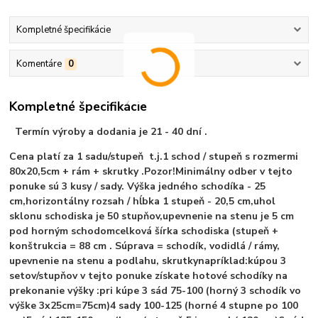
Kompletné špecifikácie
Komentáre
0
Kompletné špecifikácie
Termín výroby a dodania je 21 - 40 dní .
C
ena platí za 1 sadu/stupeň t.j.
1 schod / stupeň s rozmermi
80x20,5cm + rám + skrutky .
Pozor!
Minimálny odber v tejto
ponuke sú 3 kusy / sady.
V
ýška jedného schodíka - 25
cm,
horizontálny rozsah / hĺbka 1 stupeň - 20,5 cm,
uhol
sklonu schodiska je 50 stupňov,
upevnenie na stenu je 5 cm
pod horným schodom
celková šírka schodiska (stupeň +
konštrukcia = 88 cm
.
Súprava = schodík, vodidlá / rámy,
upevnenie na stenu a podlahu, skrutky
napríklad:
kúpou 3
setov/stupňov v tejto ponuke získate hotové schodíky na
prekonanie výšky :
pri kúpe 3 sád 75-100 (horný 3 schodík vo
výške 3x25cm=75cm)
4 sady 100-125 (horné 4 stupne po 100